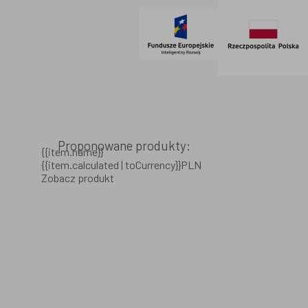
Proponowane produkty:
{{item.name}}
{{item.calculated | toCurrency}}PLN
Zobacz produkt