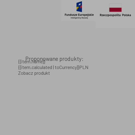
Proponowane produkty:
{{item.name}}
{{item.calculated | toCurrency}}PLN
Zobacz produkt