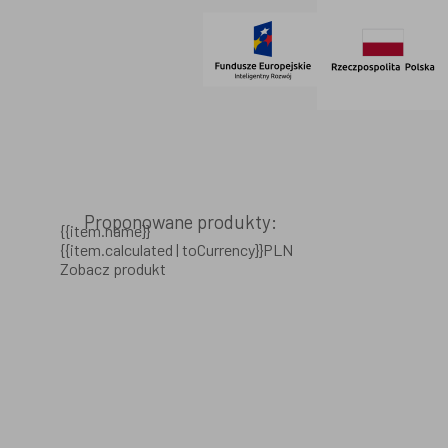
Proponowane produkty:
{{item.name}}
{{item.calculated | toCurrency}}PLN
Zobacz produkt