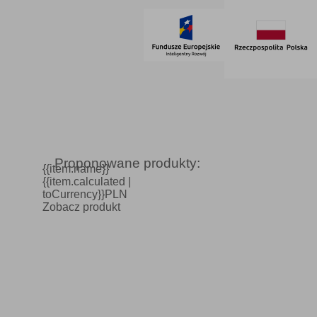
Proponowane produkty:
{{item.name}}
{{item.calculated |
toCurrency}}PLN
Zobacz produkt