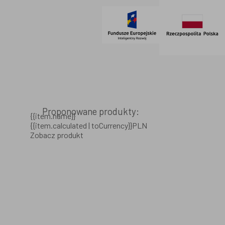
Proponowane produkty:
{{item.name}}
{{item.calculated | toCurrency}}PLN
Zobacz produkt