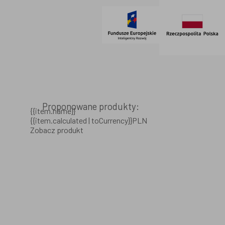
Proponowane produkty:
{{item.name}}
{{item.calculated | toCurrency}}PLN
Zobacz produkt