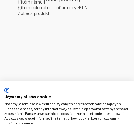
{{item.name}}
{{item.calculated | toCurrency}}PLN
Zobacz produkt
Używamy plików cookie
Możemy je zamieścić w celu analizy danych dotyczących odwiedzających,
ulepszenia naszej strony internetowej, pokazania spersonalizowanych treści i
zapewnienia Państwu wspaniałego doświadczenia na stronie internetowej.
Aby uzyskać więcej informacji na temat plików cookie, których używamy,
otwórz ustawienia.