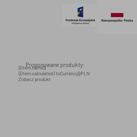
Proponowane produkty:
{{item.name}}
{{item.calculated | toCurrency}}PLN
Zobacz produkt