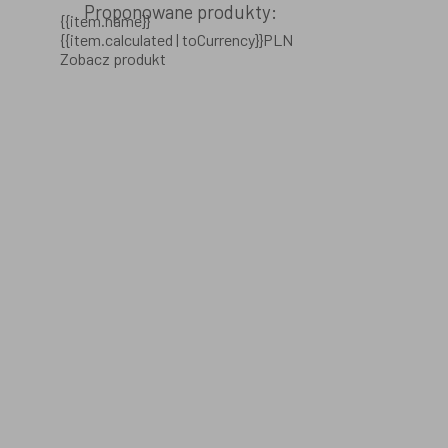
Proponowane produkty:
{{item.name}}
{{item.calculated | toCurrency}}PLN
Zobacz produkt