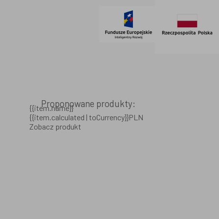
Proponowane produkty:
{{item.name}}
{{item.calculated | toCurrency}}PLN
Zobacz produkt