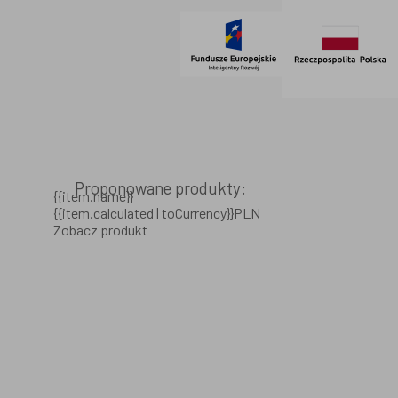
Proponowane produkty:
{{item.name}}
{{item.calculated | toCurrency}}PLN
Zobacz produkt