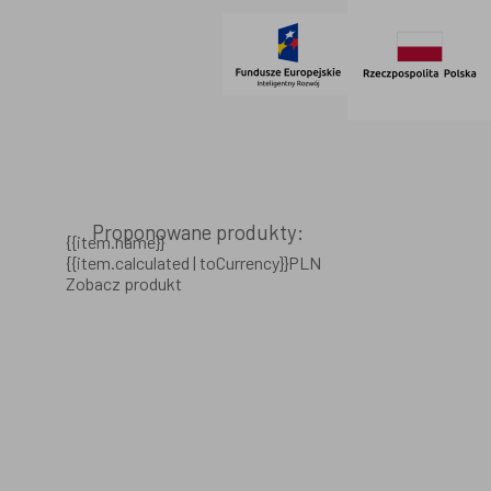
Proponowane produkty:
{{item.name}}
{{item.calculated | toCurrency}}PLN
Zobacz produkt