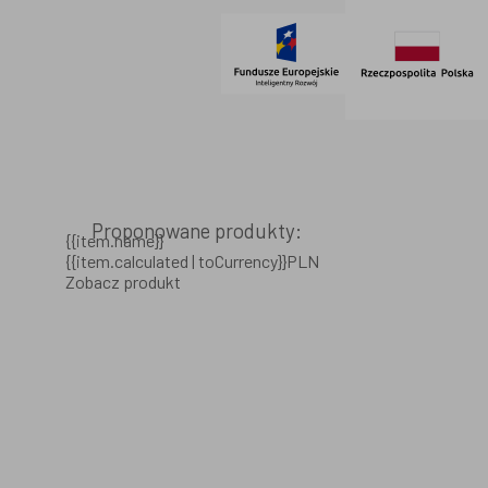
Proponowane produkty:
{{item.name}}
{{item.calculated | toCurrency}}PLN
Zobacz produkt