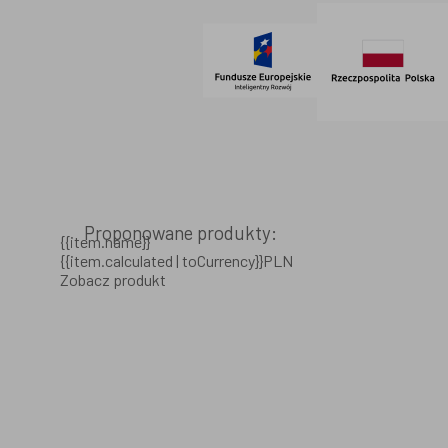
Proponowane produkty:
{{item.name}}
{{item.calculated | toCurrency}}PLN
Zobacz produkt