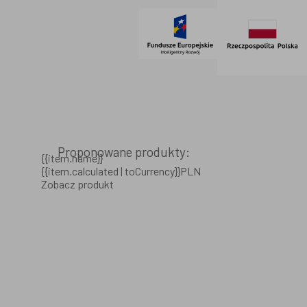
Proponowane produkty:
{{item.name}}
{{item.calculated | toCurrency}}PLN
Zobacz produkt