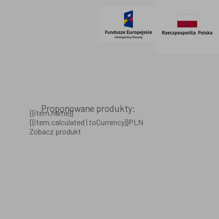
Proponowane produkty:
{{item.name}}
{{item.calculated | toCurrency}}PLN
Zobacz produkt