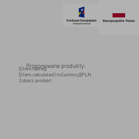
Proponowane produkty:
{{item.name}}
{{item.calculated | toCurrency}}PLN
Zobacz produkt