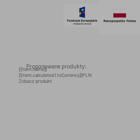
Proponowane produkty:
{{item.name}}
{{item.calculated | toCurrency}}PLN
Zobacz produkt