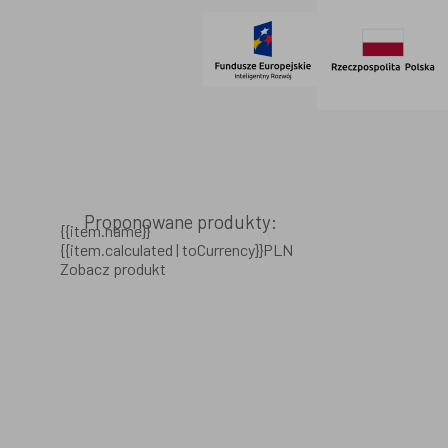
Proponowane produkty:
{{item.name}}
{{item.calculated | toCurrency}}PLN
Zobacz produkt