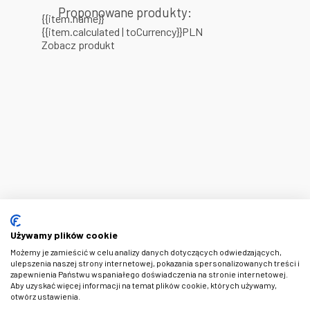
Proponowane produkty:
{{item.name}}
{{item.calculated | toCurrency}}PLN
Zobacz produkt
Używamy plików cookie
Możemy je zamieścić w celu analizy danych dotyczących odwiedzających,
ulepszenia naszej strony internetowej, pokazania spersonalizowanych treści i
zapewnienia Państwu wspaniałego doświadczenia na stronie internetowej.
Aby uzyskać więcej informacji na temat plików cookie, których używamy,
otwórz ustawienia.