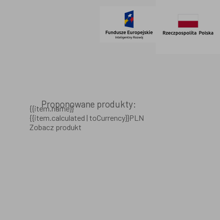
Proponowane produkty:
{{item.name}}
{{item.calculated | toCurrency}}PLN
Zobacz produkt