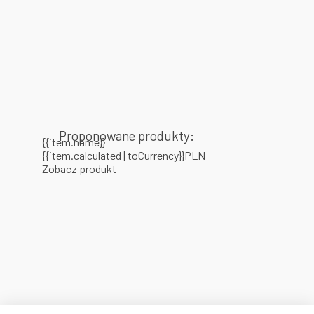
Proponowane produkty:
{{item.name}}
{{item.calculated | toCurrency}}PLN
Zobacz produkt