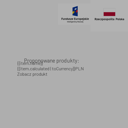
Proponowane produkty:
{{item.name}}
{{item.calculated | toCurrency}}PLN
Zobacz produkt