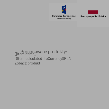
Proponowane produkty:
{{item.name}}
{{item.calculated | toCurrency}}PLN
Zobacz produkt