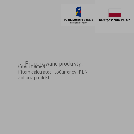
Proponowane produkty:
{{item.name}}
{{item.calculated | toCurrency}}PLN
Zobacz produkt