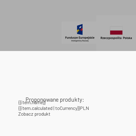
SOCIAL MEDIA
© 2021 AdVeno all rights reserved
Proponowane produkty:
{{item.name}}
{{item.calculated | toCurrency}}PLN
Zobacz produkt