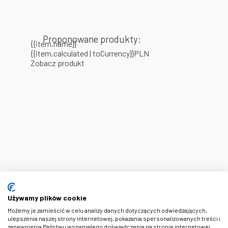
Proponowane produkty:
{{item.name}}
{{item.calculated | toCurrency}}PLN
Zobacz produkt
Używamy plików cookie
Możemy je zamieścić w celu analizy danych dotyczących odwiedzających,
ulepszenia naszej strony internetowej, pokazania spersonalizowanych treści i
zapewnienia Państwu wspaniałego doświadczenia na stronie internetowej.