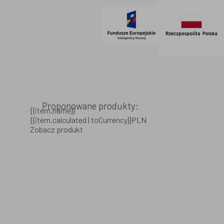
Proponowane produkty:
{{item.name}}
{{item.calculated | toCurrency}}PLN
Zobacz produkt