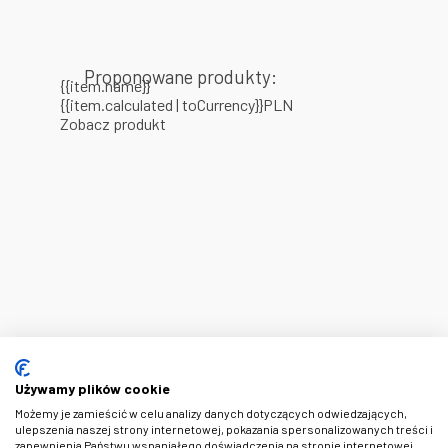
Proponowane produkty:
{{item.name}}
{{item.calculated | toCurrency}}PLN
Zobacz produkt
Używamy plików cookie
Możemy je zamieścić w celu analizy danych dotyczących odwiedzających,
ulepszenia naszej strony internetowej, pokazania spersonalizowanych treści i
zapewnienia Państwu wspaniałego doświadczenia na stronie internetowej.