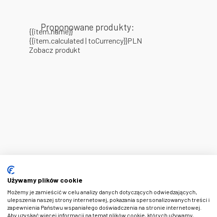
Proponowane produkty:
{{item.name}}
{{item.calculated | toCurrency}}PLN
Zobacz produkt
Używamy plików cookie
Możemy je zamieścić w celu analizy danych dotyczących odwiedzających,
ulepszenia naszej strony internetowej, pokazania spersonalizowanych treści i
zapewnienia Państwu wspaniałego doświadczenia na stronie internetowej.
Aby uzyskać więcej informacji na temat plików cookie, których używamy,