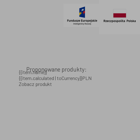
Proponowane produkty:
{{item.name}}
{{item.calculated | toCurrency}}PLN
Zobacz produkt