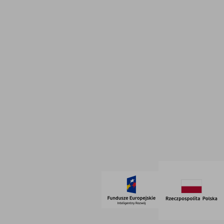
Doradztwo strategiczne
INFORMACJE
Polityka prywatności
Dane firmowe
Regulamin
SOCIAL MEDIA
© 2021 AdVeno all rights reserved