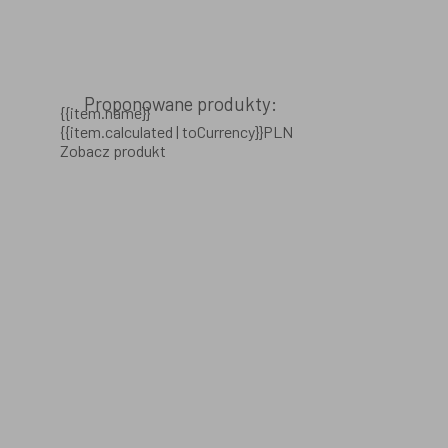
Proponowane produkty:
{{item.name}}
{{item.calculated | toCurrency}}PLN
Zobacz produkt