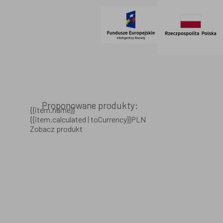
Proponowane produkty:
{{item.name}}
{{item.calculated | toCurrency}}PLN
Zobacz produkt