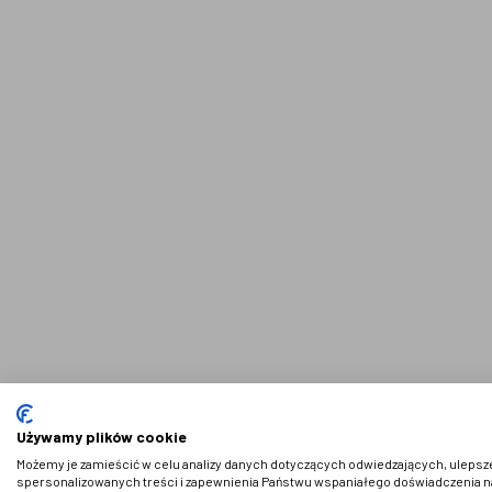
NEWSLETTER
© 2021 AdVeno all rights reserved
Używamy plików cookie
Możemy je zamieścić w celu analizy danych dotyczących odwiedzających, ulepsze
spersonalizowanych treści i zapewnienia Państwu wspaniałego doświadczenia na 