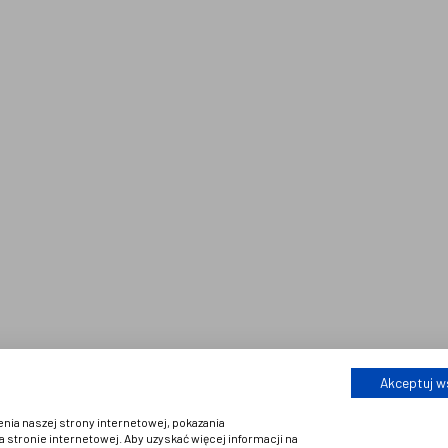
Kontakt
Nasze realizacje
SOCIAL MEDIA
Akceptuj w
nia naszej strony internetowej, pokazania
stronie internetowej. Aby uzyskać więcej informacji na