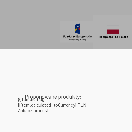
SOCIAL MEDIA
© 2021 AdVeno all rights reserved
Proponowane produkty:
{{item.name}}
{{item.calculated | toCurrency}}PLN
Zobacz produkt