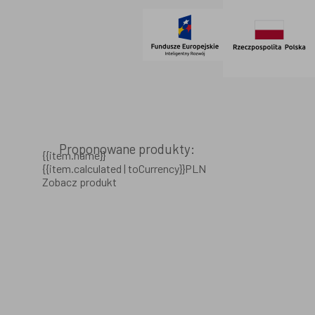
Proponowane produkty:
{{item.name}}
{{item.calculated | toCurrency}}PLN
Zobacz produkt