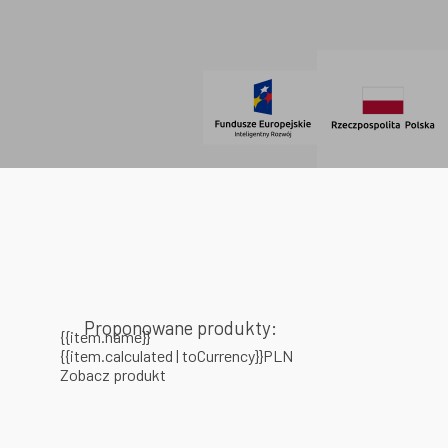
SOCIAL MEDIA
© 2021 AdVeno all rights reserved
Proponowane produkty:
{{item.name}}
{{item.calculated | toCurrency}}PLN
Zobacz produkt