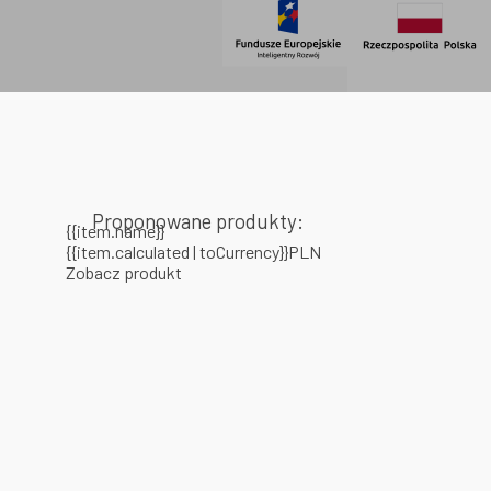
Proponowane produkty:
{{item.name}}
{{item.calculated | toCurrency}}PLN
Zobacz produkt