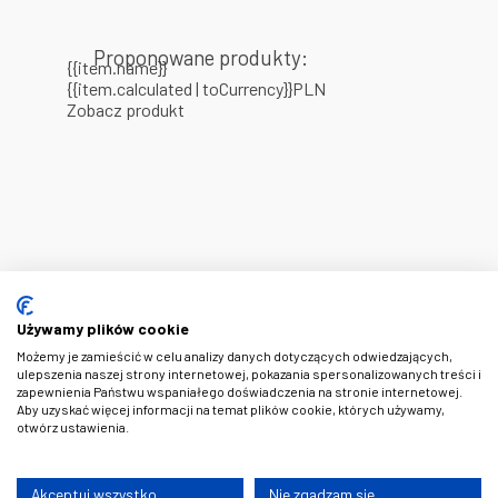
Proponowane produkty:
{{item.name}}
{{item.calculated | toCurrency}}PLN
Zobacz produkt
Używamy plików cookie
Możemy je zamieścić w celu analizy danych dotyczących odwiedzających,
ulepszenia naszej strony internetowej, pokazania spersonalizowanych treści i
zapewnienia Państwu wspaniałego doświadczenia na stronie internetowej.
Aby uzyskać więcej informacji na temat plików cookie, których używamy,
otwórz ustawienia.
Akceptuj wszystko
Nie zgadzam się