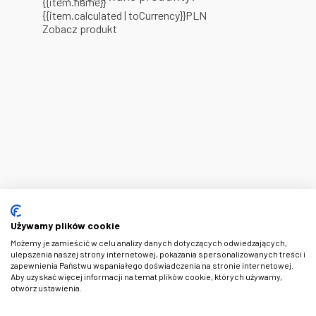
{{item.name}}
{{item.calculated | toCurrency}}PLN
Zobacz produkt
Używamy plików cookie
Możemy je zamieścić w celu analizy danych dotyczących odwiedzających,
ulepszenia naszej strony internetowej, pokazania spersonalizowanych treści i
zapewnienia Państwu wspaniałego doświadczenia na stronie internetowej.
Aby uzyskać więcej informacji na temat plików cookie, których używamy,
otwórz ustawienia.