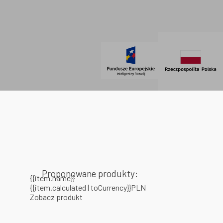
SOCIAL MEDIA
© 2021 AdVeno all rights reserved
Proponowane produkty:
{{item.name}}
{{item.calculated | toCurrency}}PLN
Zobacz produkt