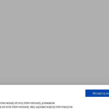
Kontakt
Nasze realizacje
SOCIAL MEDIA
Akceptuj w
nia naszej strony internetowej, pokazania
stronie internetowej. Aby uzyskać więcej informacji na