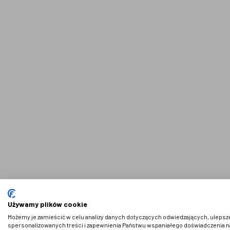
NEWSLETTER
© 2021 AdVeno all rights reserved
Używamy plików cookie
Możemy je zamieścić w celu analizy danych dotyczących odwiedzających, ulepsze
spersonalizowanych treści i zapewnienia Państwu wspaniałego doświadczenia na 