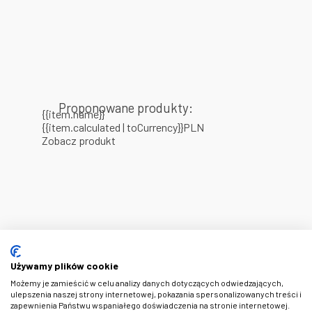
Proponowane produkty:
{{item.name}}
{{item.calculated | toCurrency}}PLN
Zobacz produkt
Używamy plików cookie
Możemy je zamieścić w celu analizy danych dotyczących odwiedzających,
ulepszenia naszej strony internetowej, pokazania spersonalizowanych treści i
zapewnienia Państwu wspaniałego doświadczenia na stronie internetowej.