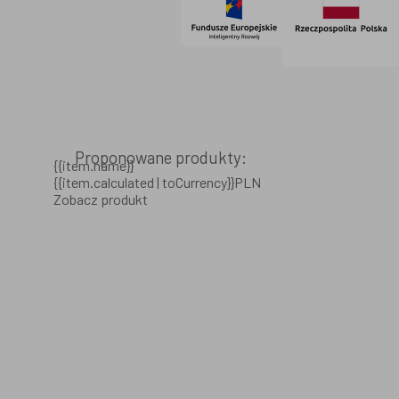
Proponowane produkty:
{{item.name}}
{{item.calculated | toCurrency}}PLN
Zobacz produkt