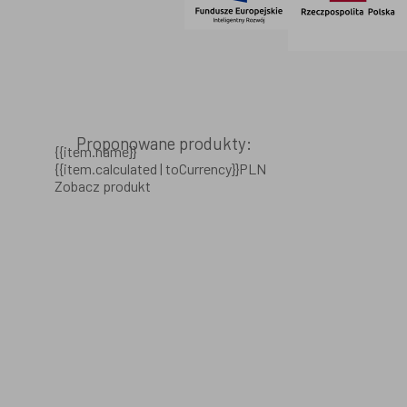
Proponowane produkty:
{{item.name}}
{{item.calculated | toCurrency}}PLN
Zobacz produkt