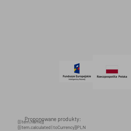
Polityka prywatności
Dane firmowe
Regulamin
SOCIAL MEDIA
© 2021 AdVeno all rights reserved
Proponowane produkty:
{{item.name}}
{{item.calculated | toCurrency}}PLN